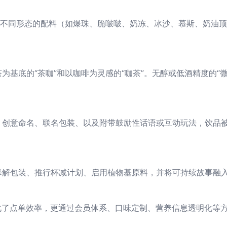
合不同形态的配料（如爆珠、脆啵啵、奶冻、冰沙、慕斯、奶油
为基底的“茶咖”和以咖啡为灵感的“咖茶”。无醇或低酒精度的“
、创意命名、联名包装、以及附带鼓励性话语或互动玩法，饮品
降解包装、推行杯减计划、启用植物基原料，并将可持续故事融
化了点单效率，更通过会员体系、口味定制、营养信息透明化等