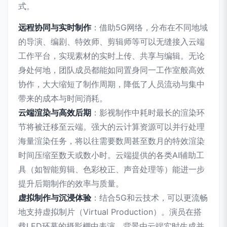
式。
远程协同与实时制作
：借助5G网络，分布在不同地域
的导演、编剧、特效师、剪辑师等可以无缝接入云端
工作平台，实现素材的实时上传、共享与编辑。无论
身处何地，团队成员都能如同置身同一工作室般高效
协作，大大缩短了制作周期，降低了人员流动与集中
带来的成本与时间消耗。
云端渲染与高效后期
：影视制作中耗时最长的渲染环
节将被迁移至云端。强大的云计算资源可以并行处理
海量渲染任务，将以往需要数周甚至数月的特效渲染
时间压缩至数天或数小时。云端提供的各类AI辅助工
具（如智能剪辑、色彩校正、声音处理等）能进一步
提升后期制作的效率与质量。
虚拟制作与沉浸体验
：结合5G和云技术，可以更流畅
地支持虚拟制片（Virtual Production）。演员在搭
载LED环幕的摄影棚中表演，背景由云端实时生成并